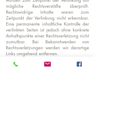
wurden zum Zeitpunkt der Verlinkung auf
mögliche Rechtsverstöße überprüft.
Rechtswidrige Inhalte waren zum
Zeitpunkt der Verlinkung nicht erkennbar.
Eine permanente inhaltliche Kontrolle der
verlinkten Seiten ist jedoch ohne konkrete
Anhaltspunkte einer Rechtsverletzung nicht
zumutbar. Bei Bekanntwerden von
Rechtsverletzungen werden wir derartige
Links umgehend entfernen.
Urheberrecht
Die durch die Seitenbetreiber erstellten
Inhalte und Werke auf diesen Seiten
unterliegen dem deutschen Urheberrecht.
Die Vervielfältigung, Bearbeitung,
Verbreitung und jede Art der Verwertung
außerhalb der Grenzen des
Urheberrechtes bedürfen der schriftlichen
Zustimmung des jeweiligen Autors bzw.
Erstellers. Downloads und Kopien dieser
Seite sind nur für den privaten, nicht